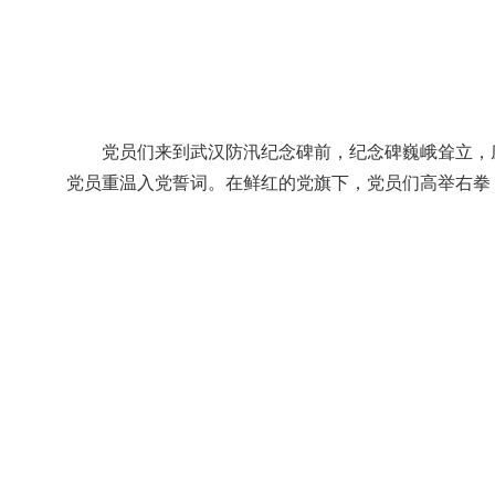
党员们来到武汉防汛纪念碑前，纪念碑巍峨耸立，
党员重温入党誓词。在鲜红的党旗下，党员们高举右拳