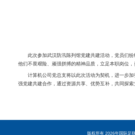
此次参加武汉防汛陈列馆党建共建活动，党员们纷
他们不畏艰险、顽强拼搏的精神品质，立足本职岗位，
计算机公司党总支将以此次活动为契机，进一步加
强党建共建合作，通过资源共享、优势互补，共同探索
版权所有 2026年国际足联世界