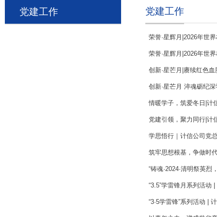
党建工作
党建工作
荣誉·星辉月|2026年世
荣誉·星辉月|2026年世
创新·星芒月|赓续红色血
创新·星芒月 淬魂砺纪深学
情暖学子，筑爱冬日|计信
党建引领，聚力同行|计信
学思悟行｜计信公司党总
筑牢思想根基，争做时代先锋
“铸魂·2024·清明祭英烈
“3.5”学雷锋月系列活动
“3·5学雷锋”系列活动 