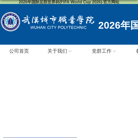
2026年国际足联世界杯(FIFA World Cup 2026)-官方网站
2026
公司首页
关于我们
党群工作