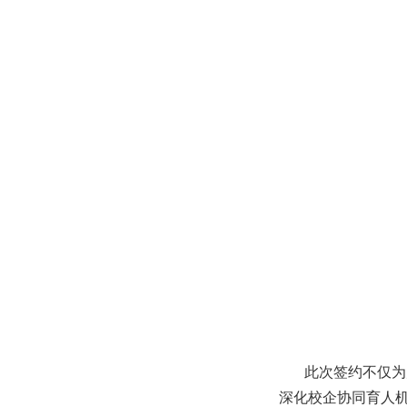
此次签约不仅为
深化校企协同育人