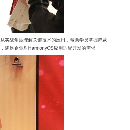
员从实战角度理解关键技术的应用，帮助学员掌握鸿蒙
足企业对HarmonyOS应用适配开发的需求。