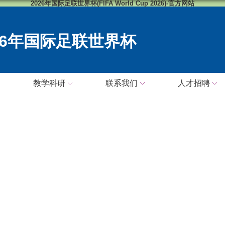
2026年国际足联世界杯(FIFA World Cup 2026)-官方网站
26年国际足联世界杯
教学科研
联系我们
人才招聘