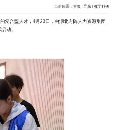
当前位置：
首页
导航
教学科研
的复合型人才，4月23日，由湖北方阵人力资源集团
式启动。
。