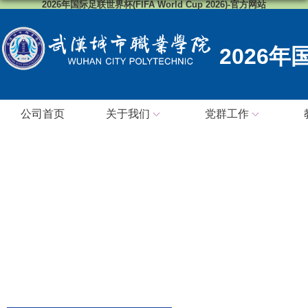
2026年国际足联世界杯(FIFA World Cup 2026)-官方网站
2026
公司首页
关于我们
党群工作