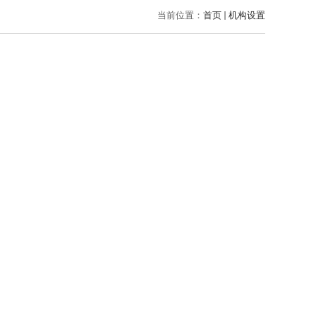
当前位置：
首页
机构设置