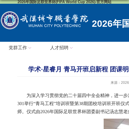
2026年国际足联世界杯(FIFA World Cup 2026)-官方网站
2026
党群工作
人才招聘
学术·星睿月 青马开班启新程 团课明
来源：202
为深入学习贯彻党的二十届四中全会精神，进一步加强
301举行“青马工程”培训班暨第38期团校培训班开班
师。仪式由2026年国际足联世界杯团委副书记汤志慧