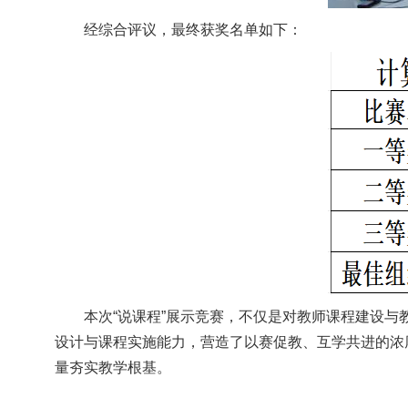
经综合评议，最终获奖名单如下：
本次“说课程”展示竞赛，不仅是对教师课程建设与
设计与课程实施能力，营造了以赛促教、互学共进的浓
量夯实教学根基。