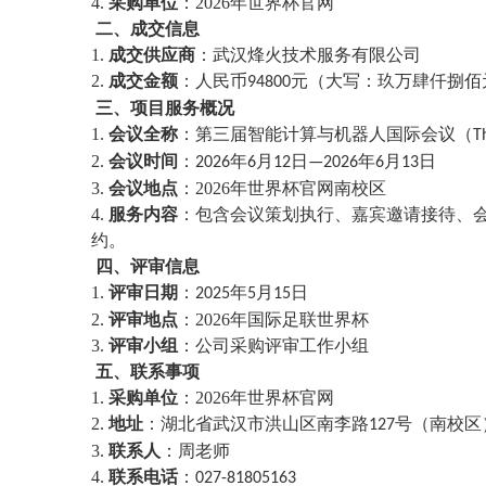
4.
采购单位
：2026年世界杯官网
二、成交信息
1.
成交供应商
：武汉烽火技术服务有限公司
2.
成交金额
：人民币
元（大写：
玖万肆仟捌佰
9
4800
三、项目服务概况
1.
会议全称
：第三届智能计算与机器人国际会议（
T
2.
会议时间
：
年
月
日
年
月
日
2026
6
12
—2026
6
13
3.
会议地点
：2026年世界杯官网南校区
4.
服务内容
：包含会议策划执行、嘉宾邀请接待、
约。
四、评审信息
1.
评审日期
：
年
月
日
2025
5
15
2.
评审地点
：2026年国际足联世界杯
3.
评审小组
：公司采购评审工作小组
五、联系事项
1.
采购单位
：2026年世界杯官网
2.
地址
：湖北省武汉市洪山区南李路
号（南校区
127
3.
联系人
：
周老师
4.
联系电话
：
027-81805163