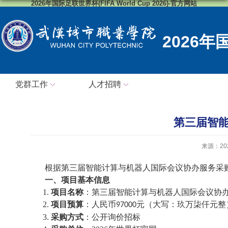
2026年国际足联世界杯(FIFA World Cup 2026)-官方网站
2026
党群工作
人才招聘
第三届智
来源：2
根据第三届智能计算与机器人国际会议协办服务采
一、项目基本信息
1.
项目名称
：第三届智能计算与机器人国际会议协
2.
项目预算
：人民币
元（大写：玖万柒仟元整
97000
3.
采购方式
：公开询价招标